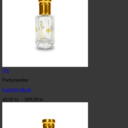
Vis
Parfumeolier
Kashmir Musk
Prisinterval:
40,00
kr.
–
399,00
kr.
40,00 kr.
til
399,00 kr.