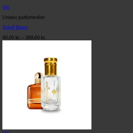
Vis
Unisex parfumeolier
Soleil Blanc
Prisinterval:
40,00
kr.
–
399,00
kr.
40,00 kr.
til
399,00 kr.