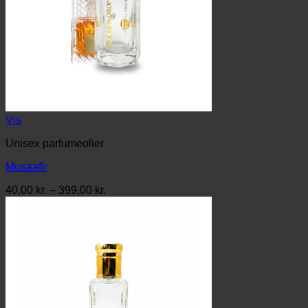
Vis
Unisex parfumeolier
Musaafir
Prisinterval:
40,00
kr.
–
399,00
kr.
40,00 kr.
til
399,00 kr.