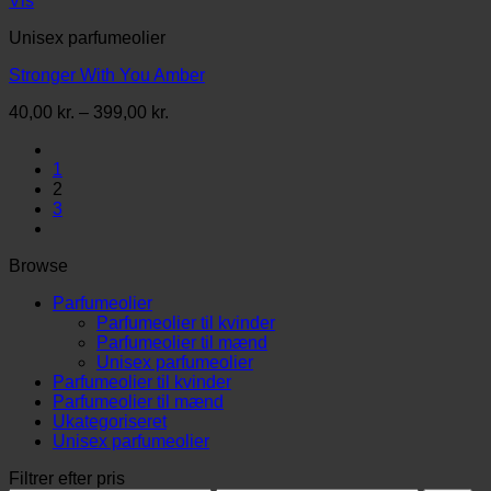
Vis
Unisex parfumeolier
Stronger With You Amber
Prisinterval:
40,00
kr.
–
399,00
kr.
40,00 kr.
til
1
399,00 kr.
2
3
Browse
Parfumeolier
Parfumeolier til kvinder
Parfumeolier til mænd
Unisex parfumeolier
Parfumeolier til kvinder
Parfumeolier til mænd
Ukategoriseret
Unisex parfumeolier
Filtrer efter pris