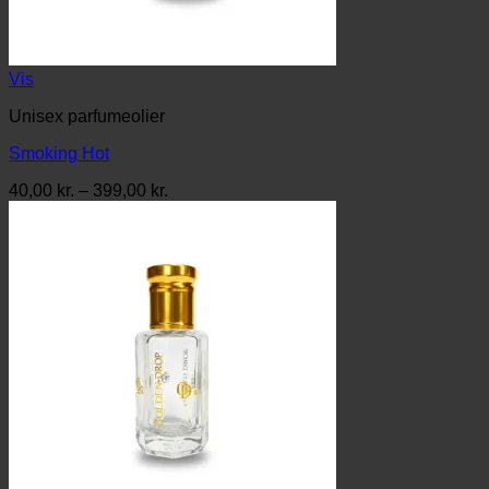
Vis
Unisex parfumeolier
Smoking Hot
Prisinterval:
40,00
kr.
–
399,00
kr.
40,00 kr.
til
399,00 kr.