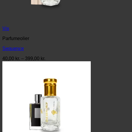
Vis
Parfumeolier
Sequence
Prisinterval:
40,00
kr.
–
399,00
kr.
40,00 kr.
til
399,00 kr.