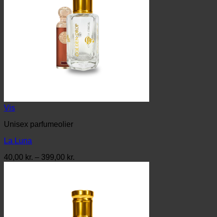
Vis
Unisex parfumeolier
La Luna
Prisinterval:
40,00
kr.
–
399,00
kr.
40,00 kr.
til
399,00 kr.