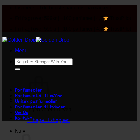
Fortsæt
Inspireret af de bedste parfumer på markedet
til
Fri fragt over 599kr | +100 parfumer | 4,7
TrustPilot
indhold
Fri fragt over 599kr | +100 parfumer | 4,7
TrustPilot
Menu
Søg
efter:
Parfumeolier
Parfumeolier til mænd
Unisex parfumeolier
Parfumeolier til kvinder
Ingen varer i kurven.
Om Os
Kontakt
Tilbage til shoppen
Kurv