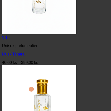
Vis
Unisex parfumeolier
Musk Tahara
Prisinterval:
40,00
kr.
–
399,00
kr.
40,00 kr.
til
399,00 kr.