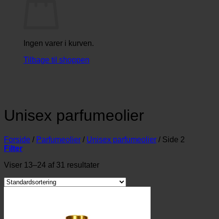
Ingen varer i kurven.
Tilbage til shoppen
Unisex parfumeolier
Forside
/
Parfumeolier
/
Unisex parfumeolier
/
Side 2
Filter
Viser 13–24 af 31 resultater