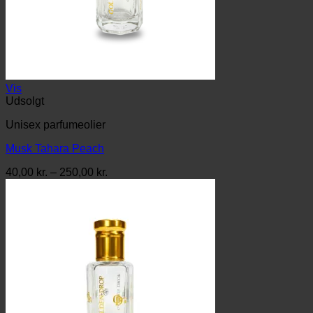
Vis
Udsolgt
Unisex parfumeolier
Musk Tahara Peach
Prisinterval:
40,00
kr.
–
250,00
kr.
40,00 kr.
til
250,00 kr.