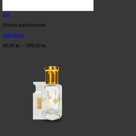
Vis
Unisex parfumeolier
Soft Musk
Prisinterval:
40,00
kr.
–
399,00
kr.
40,00 kr.
til
399,00 kr.