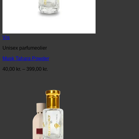
Vis
Unisex parfumeolier
Musk Tahara Powder
Prisinterval:
40,00
kr.
–
399,00
kr.
40,00 kr.
til
399,00 kr.