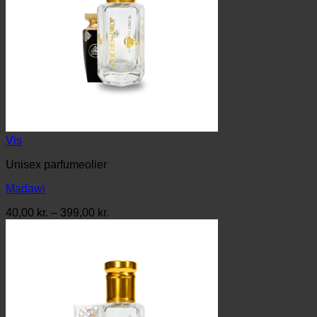
Vis
Unisex parfumeolier
Madawi
Prisinterval:
40,00
kr.
–
399,00
kr.
40,00 kr.
til
399,00 kr.