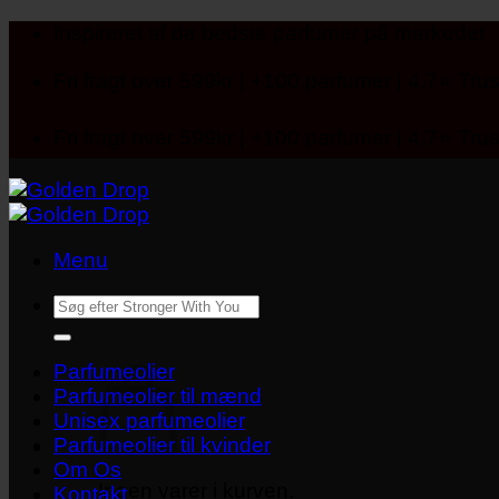
Fortsæt
Inspireret af de bedste parfumer på markedet
til
indhold
Fri fragt over 599kr | +100 parfumer | 4,7⭐ Trus
Fri fragt over 599kr | +100 parfumer | 4,7⭐ Trus
Menu
Søg
efter:
Parfumeolier
Parfumeolier til mænd
Unisex parfumeolier
Parfumeolier til kvinder
Om Os
Ingen varer i kurven.
Kontakt