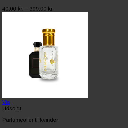
Prisinterval:
40,00
kr.
–
399,00
kr.
40,00 kr.
til
399,00 kr.
Vis
Udsolgt
Parfumeolier til kvinder