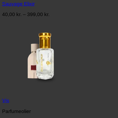
Sauvage Elixir
Prisinterval:
40,00
kr.
–
399,00
kr.
40,00 kr.
til
399,00 kr.
Vis
Parfumeolier