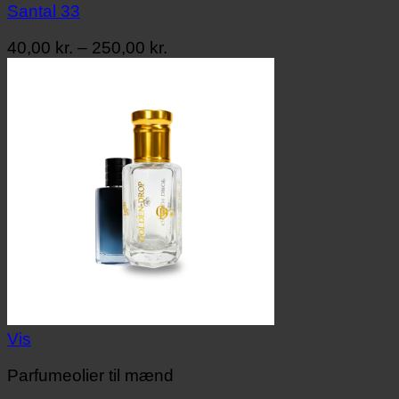
Santal 33
Prisinterval:
40,00
kr.
–
250,00
kr.
40,00 kr.
til
250,00 kr.
Vis
Parfumeolier til mænd