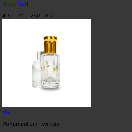
Rose Oud
Prisinterval:
40,00
kr.
–
250,00
kr.
40,00 kr.
til
250,00 kr.
Vis
Parfumeolier til kvinder