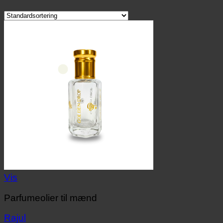
Vis
Parfumeolier til mænd
Rajul