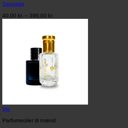
Sauvage
Prisinterval:
40,00
kr.
–
399,00
kr.
40,00 kr.
til
399,00 kr.
Vis
Parfumeolier til mænd