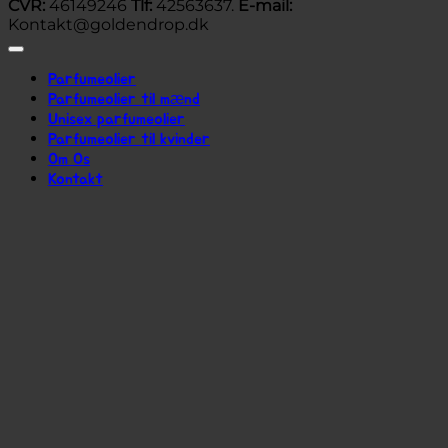
CVR:
46149246
Tlf:
42563637.
E-mail:
Kontakt@goldendrop.dk
Parfumeolier
Parfumeolier til mænd
Unisex parfumeolier
Parfumeolier til kvinder
Om Os
Kontakt