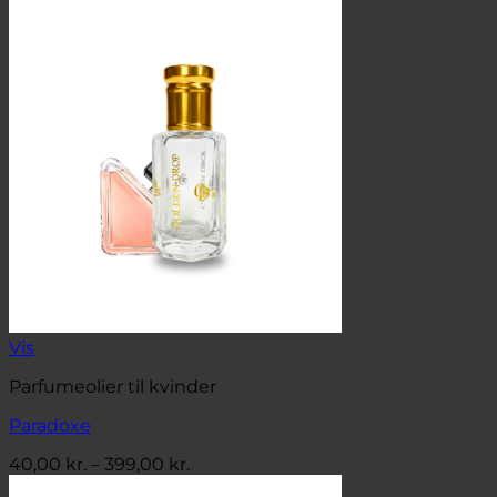
40,00 kr.
til
399,00 kr.
Vis
Parfumeolier til kvinder
Paradoxe
Prisinterval:
40,00
kr.
–
399,00
kr.
40,00 kr.