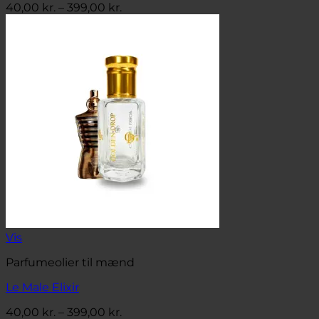
Prisinterval:
40,00
kr.
–
399,00
kr.
40,00 kr.
til
399,00 kr.
Vis
Parfumeolier til mænd
Le Male Elixir
Prisinterval:
40,00
kr.
–
399,00
kr.