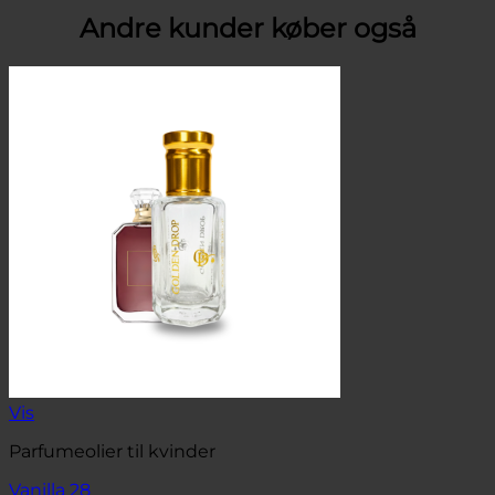
Andre kunder køber også
Vis
Parfumeolier til kvinder
Vanilla 28