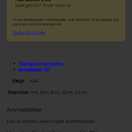
Spørgsmål? Snak med os
Vores dedikerede medarbejder står altid klar til at hjælpe dig
og svare på dine spørgsmål.
Skriv til os her
Yderligere information
Anmeldelser (0)
Vægt
N/A
Størrelse
1ml, 3ml, 6ml, 12ml, 24ml
Anmeldelser
Der er endnu ikke nogle anmeldelser.