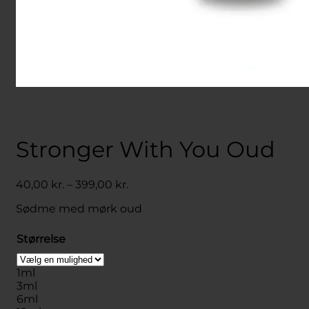
Stronger With You Oud
Prisinterval:
40,00
kr.
–
399,00
kr.
40,00 kr.
Sødme med mørk oud
til
399,00 kr.
Størrelse
1ml
3ml
6ml