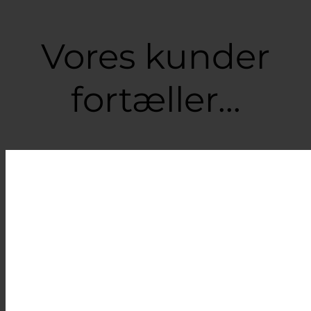
til
399,00 kr.
Vores kunder
fortæller...