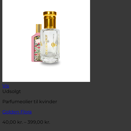
til
399,00 kr.
Vis
Udsolgt
Parfumeolier til kvinder
Golden Flora
Prisinterval:
40,00
kr.
–
399,00
kr.
40,00 kr.