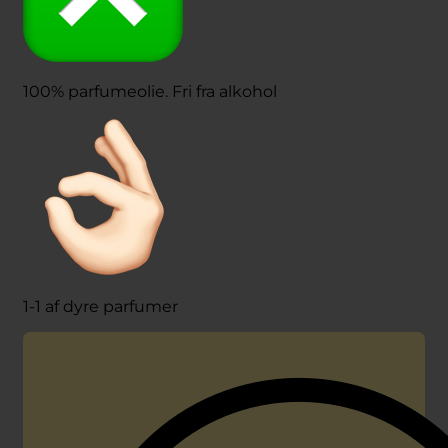
100% parfumeolie. Fri fra alkohol
1-1 af dyre parfumer