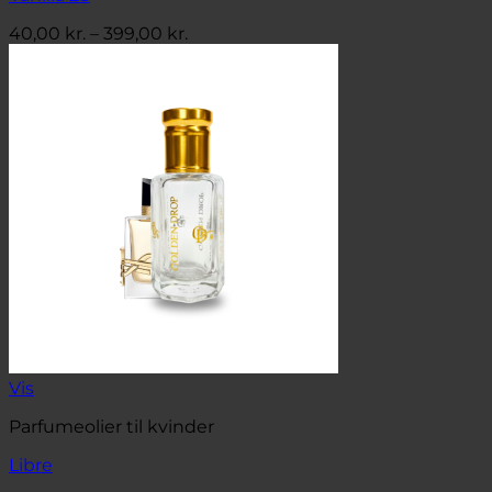
Prisinterval:
40,00
kr.
–
399,00
kr.
40,00 kr.
til
399,00 kr.
Vis
Parfumeolier til kvinder
Libre