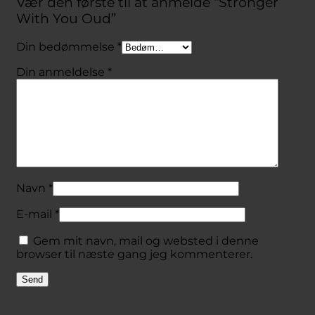
Vær den første til at anmelde “Stronger
With You Oud”
Din bedømmelse
*
Din anmeldelse
*
Navn
*
E-mail
*
Gem mit navn, mail og websted i denne
browser til næste gang jeg kommenterer.