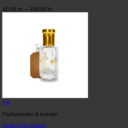
Prisinterval:
40,00
kr.
–
399,00
kr.
40,00 kr.
til
399,00 kr.
Vis
Parfumeolier til kvinder
Invite Only Amber