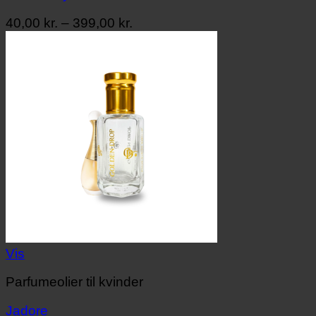
Prisinterval:
40,00
kr.
–
399,00
kr.
40,00 kr.
til
399,00 kr.
Vis
Parfumeolier til kvinder
Jadore