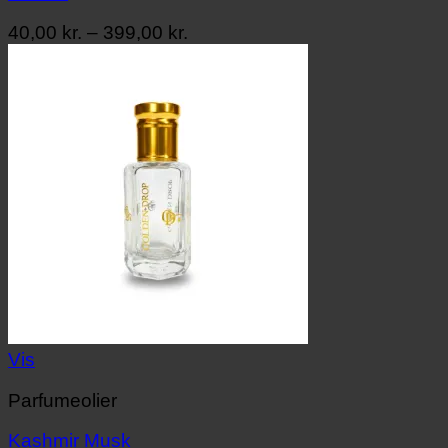
Prisinterval:
40,00
kr.
–
399,00
kr.
40,00 kr.
til
399,00 kr.
Vis
Parfumeolier
Kashmir Musk