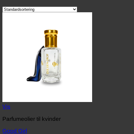
Vis
Parfumeolier til kvinder
Good Girl