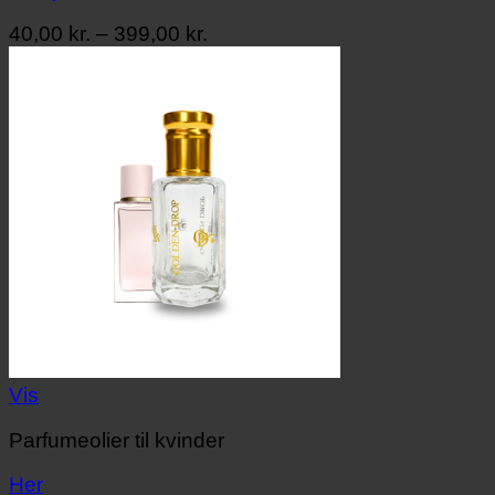
Prisinterval:
40,00
kr.
–
399,00
kr.
40,00 kr.
til
399,00 kr.
Vis
Parfumeolier til kvinder
Her