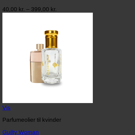
Prisinterval:
40,00
kr.
–
399,00
kr.
40,00 kr.
til
399,00 kr.
Vis
Parfumeolier til kvinder
Guilty Woman