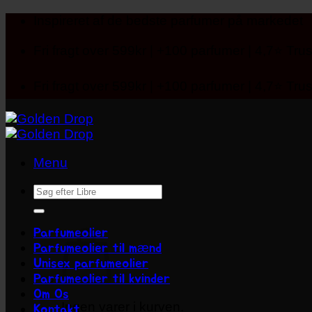
Fortsæt
Inspireret af de bedste parfumer på markedet
til
indhold
Fri fragt over 599kr | +100 parfumer | 4,7⭐ Trus
Fri fragt over 599kr | +100 parfumer | 4,7⭐ Trus
Menu
Søg
efter:
Parfumeolier
Parfumeolier til mænd
Unisex parfumeolier
Parfumeolier til kvinder
Om Os
Ingen varer i kurven.
Kontakt