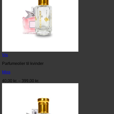
Vis
Parfumeolier til kvinder
Miss
Prisinterval:
40,00
kr.
–
399,00
kr.
40,00 kr.
til
399,00 kr.