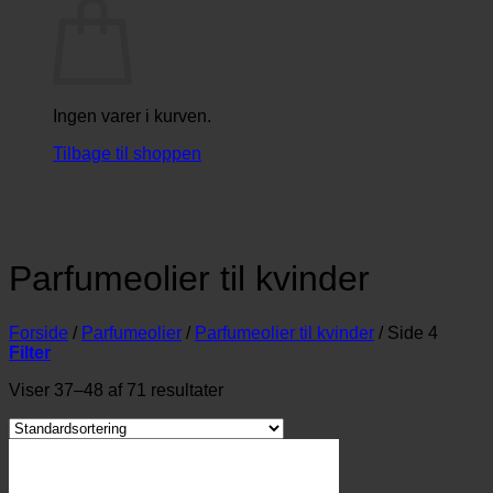
Ingen varer i kurven.
Tilbage til shoppen
Parfumeolier til kvinder
Forside
/
Parfumeolier
/
Parfumeolier til kvinder
/
Side 4
Filter
Viser 37–48 af 71 resultater