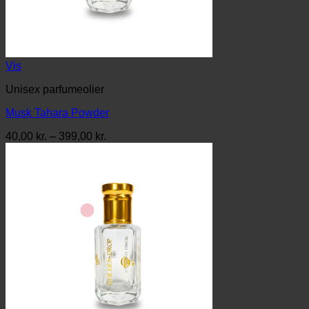
Vis
Unisex parfumeolier
Musk Tahara Powder
Prisinterval:
40,00
kr.
–
399,00
kr.
40,00 kr.
til
399,00 kr.