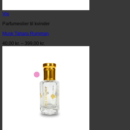
Vis
Parfumeolier til kvinder
Musk Tahara Rumman
Prisinterval:
40,00
kr.
–
399,00
kr.
40,00 kr.
til
399,00 kr.