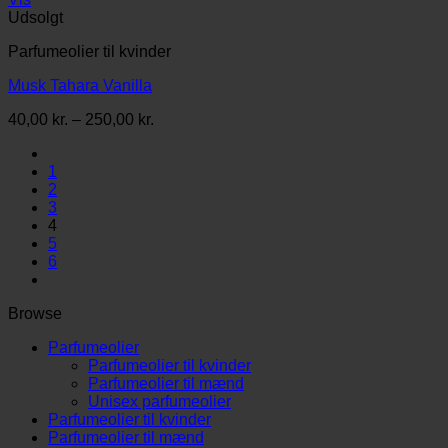
Udsolgt
Parfumeolier til kvinder
Musk Tahara Vanilla
Prisinterval:
40,00
kr.
–
250,00
kr.
40,00 kr.
til
1
250,00 kr.
2
3
4
5
6
Browse
Parfumeolier
Parfumeolier til kvinder
Parfumeolier til mænd
Unisex parfumeolier
Parfumeolier til kvinder
Parfumeolier til mænd