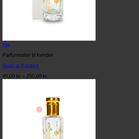
Vis
Parfumeolier til kvinder
Musk al Raheeq
Prisinterval:
40,00
kr.
–
250,00
kr.
40,00 kr.
til
250,00 kr.