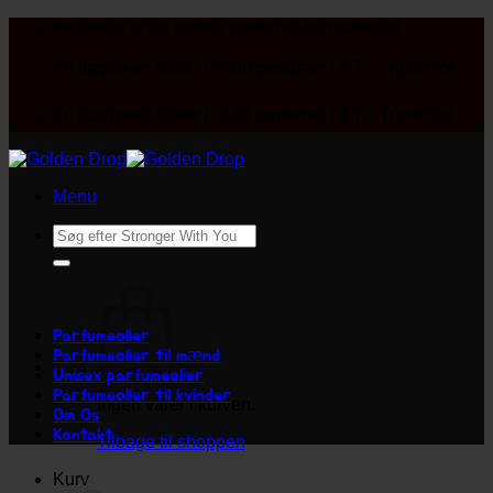
Fortsæt
Inspireret af de bedste parfumer på markedet
til
indhold
Fri fragt over 599kr | +100 parfumer | 4,7⭐ TrustPilot
Fri fragt over 599kr | +100 parfumer | 4,7⭐ TrustPilot
Menu
Søg
efter:
Parfumeolier
Parfumeolier til mænd
Unisex parfumeolier
Parfumeolier til kvinder
Ingen varer i kurven.
Om Os
Kontakt
Tilbage til shoppen
Kurv