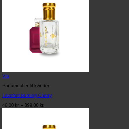
Vis
Parfumeolier til kvinder
Lovefest Burning Cherry
Prisinterval:
40,00
kr.
–
399,00
kr.
40,00 kr.
til
399,00 kr.