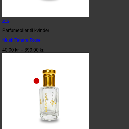
Vis
Parfumeolier til kvinder
Musk Tahara Rose
Prisinterval:
40,00
kr.
–
399,00
kr.
40,00 kr.
til
399,00 kr.