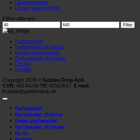
Ukategoriseret
Unisex parfumeolier
Filtrer efter pris
Mindste
Højeste
Filter
pris
pris
Parfumeolier
Parfumeolier til mænd
Unisex parfumeolier
Parfumeolier til kvinder
Om Os
Kontakt
Copyright 2026 ©
Golden Drop ApS
CVR:
46149246
Tlf:
42563637.
E-mail:
Kontakt@goldendrop.dk
Parfumeolier
Parfumeolier til mænd
Unisex parfumeolier
Parfumeolier til kvinder
Om Os
Kontakt