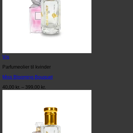
Vis
Parfumeolier til kvinder
Miss Blooming Bouquet
Prisinterval:
40,00
kr.
–
399,00
kr.
40,00 kr.
til
399,00 kr.