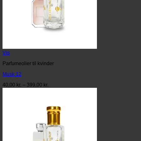
Vis
Parfumeolier til kvinder
Musk 12
Prisinterval:
40,00
kr.
–
399,00
kr.
40,00 kr.
til
399,00 kr.