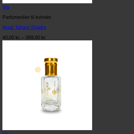
Vis
Parfumeolier til kvinder
Musk Tahara Shadia
Prisinterval:
40,00
kr.
–
399,00
kr.
40,00 kr.
til
399,00 kr.
Vis