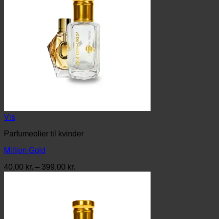
Vis
Parfumeolier til kvinder
Million Gold
Prisinterval:
40,00
kr.
–
399,00
kr.
40,00 kr.
til
399,00 kr.