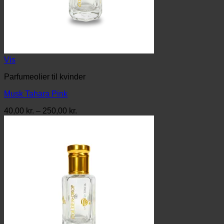
Vis
Parfumeolier til kvinder
Musk Tahara Pink
Prisinterval:
40,00
kr.
–
250,00
kr.
40,00 kr.
til
250,00 kr.