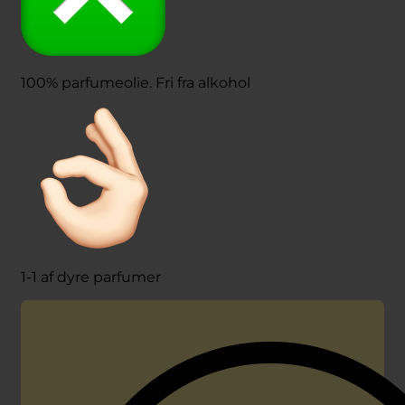
100% parfumeolie. Fri fra alkohol
1-1 af dyre parfumer