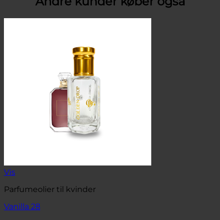
Andre kunder køber også
Vis
Parfumeolier til kvinder
Vanilla 28