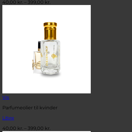
Prisinterval:
40,00
kr.
–
399,00
kr.
40,00 kr.
til
399,00 kr.
Vis
Parfumeolier til kvinder
Libre
Prisinterval:
40,00
kr.
–
399,00
kr.