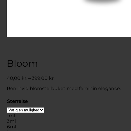
Bloom
Prisinterval:
40,00
kr.
–
399,00
kr.
40,00 kr.
Ren, hvid blomsterbuket med feminin elegance.
til
399,00 kr.
Størrelse
1ml
3ml
6ml