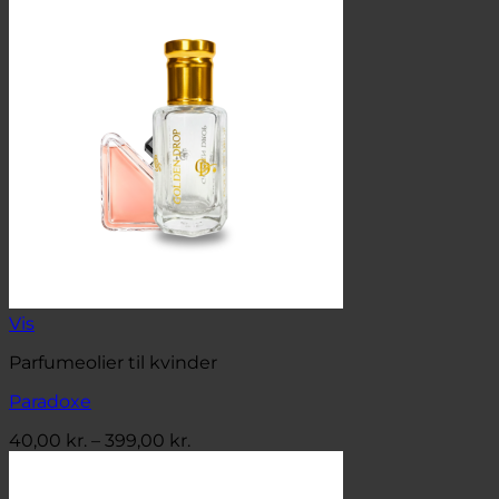
til
399,00 kr.
Vis
Parfumeolier til kvinder
Paradoxe
Prisinterval:
40,00
kr.
–
399,00
kr.
40,00 kr.
til