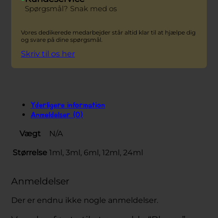
Spørgsmål? Snak med os
Vores dedikerede medarbejder står altid klar til at hjælpe dig
og svare på dine spørgsmål.
Skriv til os her
Yderligere information
Anmeldelser (0)
Vægt
N/A
Størrelse
1ml, 3ml, 6ml, 12ml, 24ml
Anmeldelser
Der er endnu ikke nogle anmeldelser.