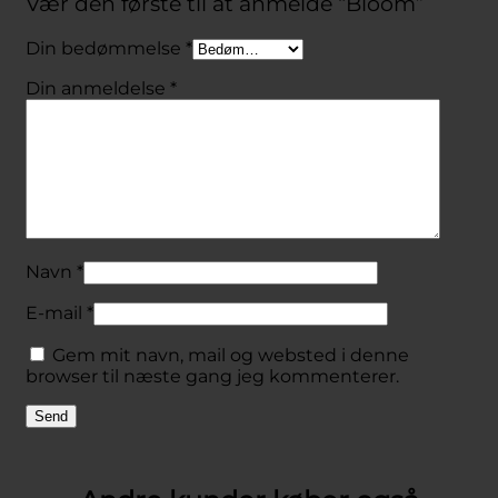
Vær den første til at anmelde “Bloom”
Din bedømmelse
*
Din anmeldelse
*
Navn
*
E-mail
*
Gem mit navn, mail og websted i denne
browser til næste gang jeg kommenterer.