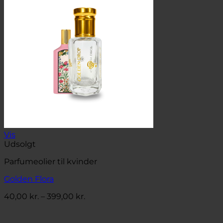
399,00 kr.
Vis
Udsolgt
Parfumeolier til kvinder
Golden Flora
Prisinterval:
40,00
kr.
–
399,00
kr.
40,00 kr.
til