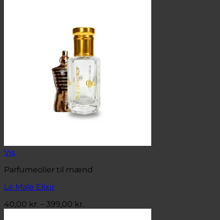
40,00 kr.
til
399,00 kr.
Vis
Parfumeolier til mænd
Le Male Elixir
Prisinterval:
40,00
kr.
–
399,00
kr.
40,00 kr.