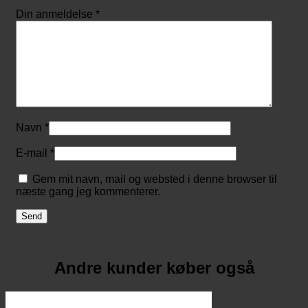
Din anmeldelse
*
Navn
*
E-mail
*
Gem mit navn, mail og websted i denne browser til
næste gang jeg kommenterer.
Andre kunder køber også