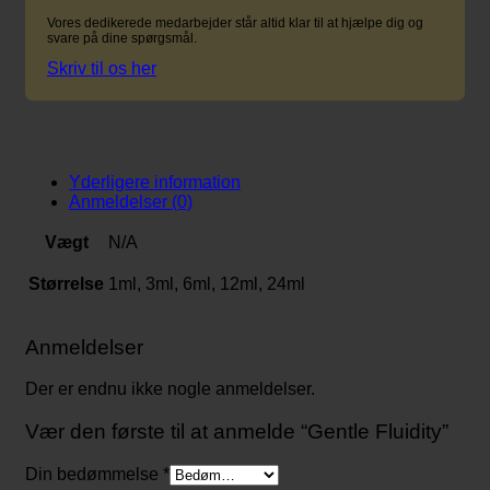
Vores dedikerede medarbejder står altid klar til at hjælpe dig og
svare på dine spørgsmål.
Skriv til os her
Yderligere information
Anmeldelser (0)
Vægt
N/A
Størrelse
1ml, 3ml, 6ml, 12ml, 24ml
Anmeldelser
Der er endnu ikke nogle anmeldelser.
Vær den første til at anmelde “Gentle Fluidity”
Din bedømmelse
*