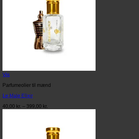
Vis
Parfumeolier til mænd
Le Male Elixir
Prisinterval:
40,00
kr.
–
399,00
kr.
40,00 kr.
til
399,00 kr.