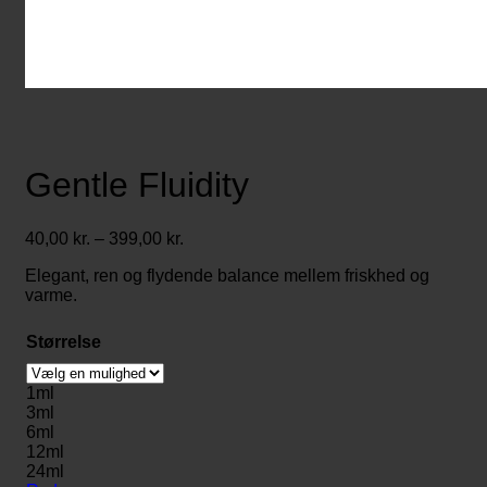
Gentle Fluidity
Prisinterval:
40,00
kr.
–
399,00
kr.
40,00 kr.
Elegant, ren og flydende balance mellem friskhed og
til
varme.
399,00 kr.
Størrelse
1ml
3ml
6ml
12ml
24ml