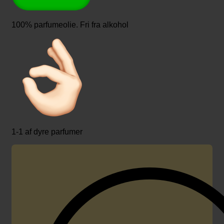
100% parfumeolie. Fri fra alkohol
1-1 af dyre parfumer