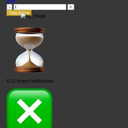
Ryd
Gentle
Fluidity
Tilføj til kurv
antal
8-12 timers holdbarhed