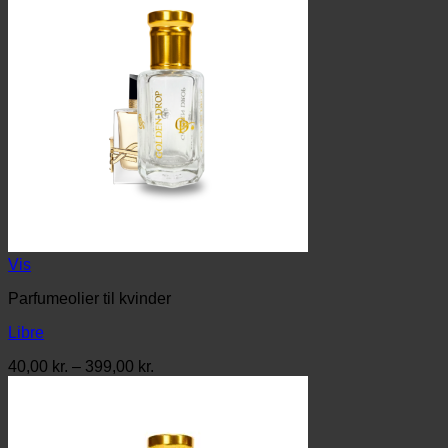
Vis
Parfumeolier til kvinder
Libre
Prisinterval:
40,00
kr.
–
399,00
kr.
40,00 kr.
til
399,00 kr.