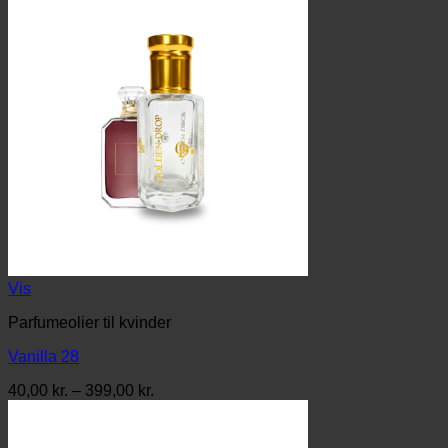
Vis
Parfumeolier til kvinder
Vanilla 28
Prisinterval:
40,00
kr.
–
399,00
kr.
40,00 kr.
til
399,00 kr.