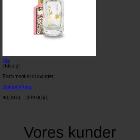
Vis
Udsolgt
Parfumeolier til kvinder
Golden Flora
Prisinterval:
40,00
kr.
–
399,00
kr.
40,00 kr.
til
399,00 kr.
Vores kunder