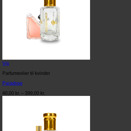
Vis
Parfumeolier til kvinder
Paradoxe
Prisinterval:
40,00
kr.
–
399,00
kr.
40,00 kr.
til
399,00 kr.