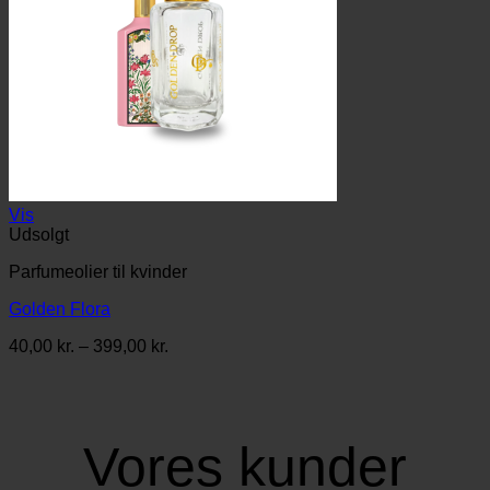
Vis
Udsolgt
Parfumeolier til kvinder
Golden Flora
Prisinterval:
40,00
kr.
–
399,00
kr.
40,00 kr.
til
399,00 kr.
Vores kunder