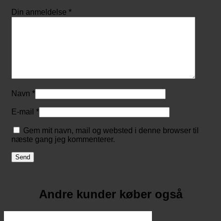
Din anmeldelse
*
Navn
*
E-mail
*
Gem mit navn, mail og websted i denne browser til
næste gang jeg kommenterer.
Andre kunder køber også