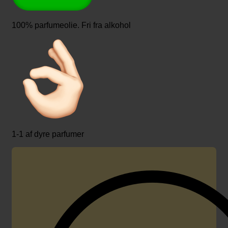
100% parfumeolie. Fri fra alkohol
1-1 af dyre parfumer