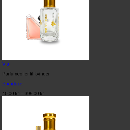
Vis
Parfumeolier til kvinder
Paradoxe
Prisinterval:
40,00
kr.
–
399,00
kr.
40,00 kr.
til
399,00 kr.