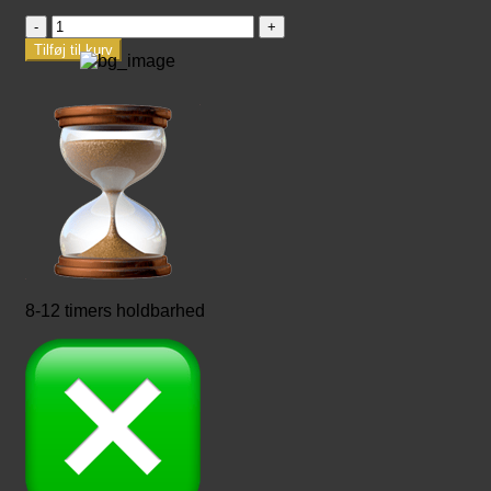
Madawi
Gold
Tilføj til kurv
antal
8-12 timers holdbarhed