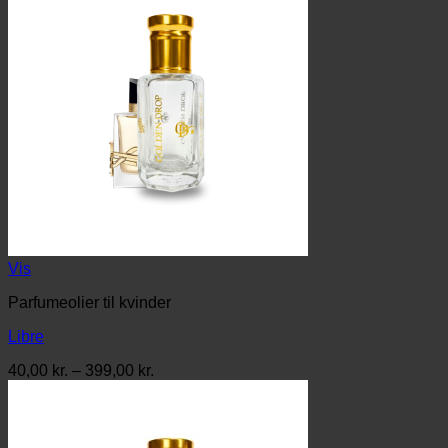
Vis
Parfumeolier til kvinder
Libre
Prisinterval:
40,00
kr.
–
399,00
kr.
40,00 kr.
til
399,00 kr.