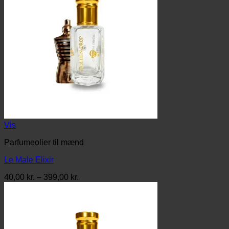
Vis
Parfumeolier til mænd
Le Male Elixir
Prisinterval:
40,00
kr.
–
399,00
kr.
40,00 kr.
til
399,00 kr.