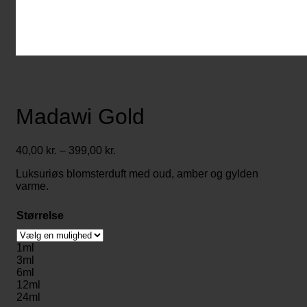
Madawi Gold
Prisinterval:
40,00
kr.
–
399,00
kr.
40,00 kr.
Luksuriøs blomsterduft med oud, amber og gylden
til
varme.
399,00 kr.
Størrelse
1ml
3ml
6ml
12ml
24ml