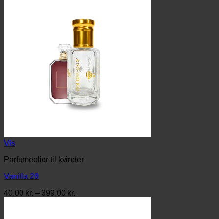
Vis
Parfumeolier til kvinder
Vanilla 28
Prisinterval:
40,00
kr.
–
399,00
kr.
40,00 kr.
til
399,00 kr.