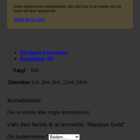
Vores dedikerede medarbejder står altid klar til at hjælpe dig og
svare på dine spørgsmål.
Skriv til os her
Yderligere information
Anmeldelser (0)
Vægt
N/A
Størrelse
1ml, 3ml, 6ml, 12ml, 24ml
Anmeldelser
Der er endnu ikke nogle anmeldelser.
Vær den første til at anmelde “Madawi Gold”
Din bedømmelse
*