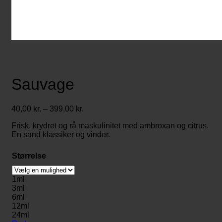
Sauvage
Prisinterval:
40,00
kr.
–
399,00
kr.
40,00 kr.
Frisk, krydret og rå maskulinitet med ambroxan og citrus.
til
En sand klassiker og vinder.
399,00 kr.
Størrelse
1ml
3ml
6ml
12ml
24ml