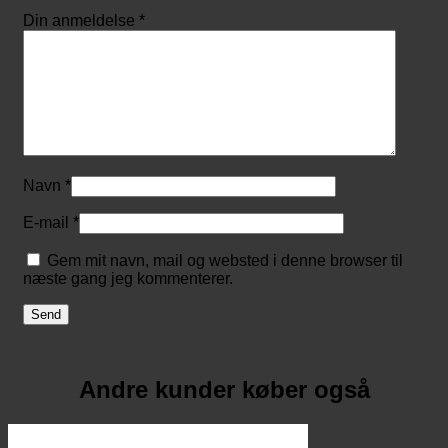
Din anmeldelse
*
Navn
*
E-mail
*
Gem mit navn, mail og websted i denne browser til
næste gang jeg kommenterer.
Andre kunder køber også