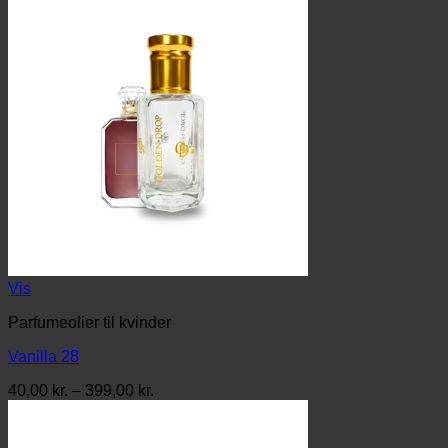
Vis
Parfumeolier til kvinder
Vanilla 28
Prisinterval:
40,00
kr.
–
399,00
kr.
40,00 kr.
til
399,00 kr.