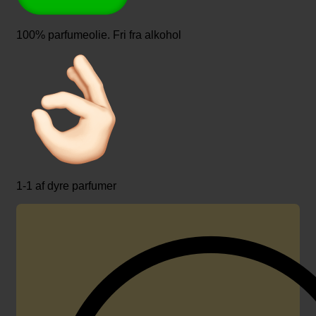
100% parfumeolie. Fri fra alkohol
1-1 af dyre parfumer