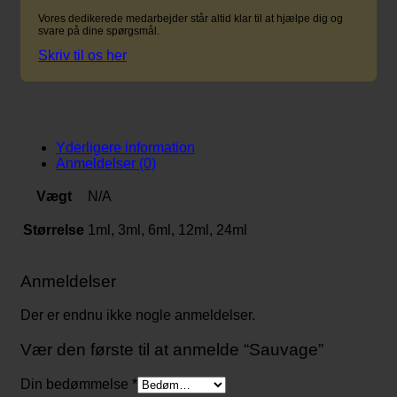
Vores dedikerede medarbejder står altid klar til at hjælpe dig og
svare på dine spørgsmål.
Skriv til os her
Yderligere information
Anmeldelser (0)
Vægt
N/A
Størrelse
1ml, 3ml, 6ml, 12ml, 24ml
Anmeldelser
Der er endnu ikke nogle anmeldelser.
Vær den første til at anmelde “Sauvage”
Din bedømmelse
*