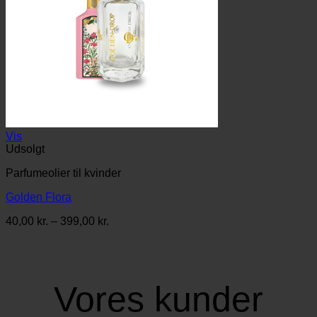
Vis
Udsolgt
Parfumeolier til kvinder
Golden Flora
Prisinterval:
40,00
kr.
–
399,00
kr.
40,00 kr.
til
399,00 kr.
Vores kunder