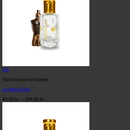
Vis
Parfumeolier til mænd
Le Male Elixir
Prisinterval:
40,00
kr.
–
399,00
kr.
40,00 kr.
til
399,00 kr.