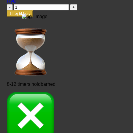
Ryd
Sauvage
antal
Tilføj til kurv
8-12 timers holdbarhed