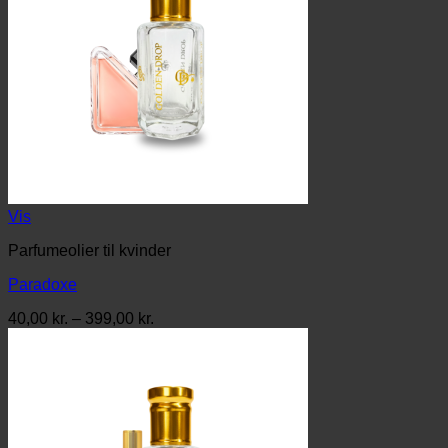
Vis
Parfumeolier til kvinder
Paradoxe
Prisinterval:
40,00
kr.
–
399,00
kr.
40,00 kr.
til
399,00 kr.