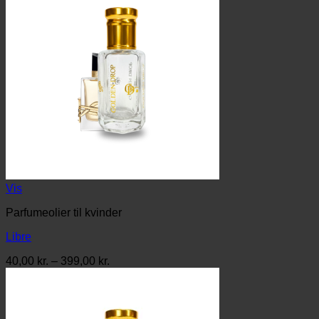
Vis
Parfumeolier til kvinder
Libre
Prisinterval:
40,00
kr.
–
399,00
kr.
40,00 kr.
til
399,00 kr.