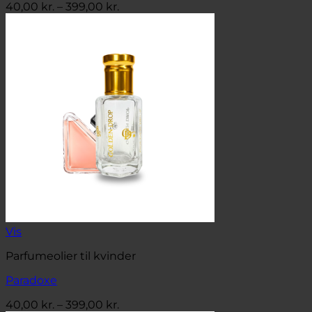
Prisinterval:
40,00
kr.
–
399,00
kr.
40,00 kr.
til
399,00 kr.
Vis
Parfumeolier til kvinder
Paradoxe
Prisinterval:
40,00
kr.
–
399,00
kr.