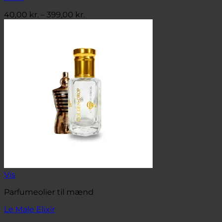
Prisinterval:
40,00
kr.
–
399,00
kr.
40,00 kr.
til
399,00 kr.
Vis
Parfumeolier til mænd
Le Male Elixir