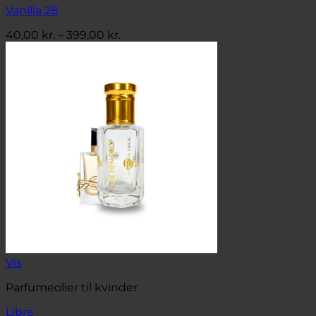
Vanilla 28
Prisinterval:
40,00
kr.
–
399,00
kr.
40,00 kr.
til
399,00 kr.
Vis
Parfumeolier til kvinder
Libre