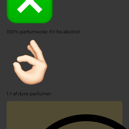
100% parfumeolie. Fri fra alkohol
1-1 af dyre parfumer