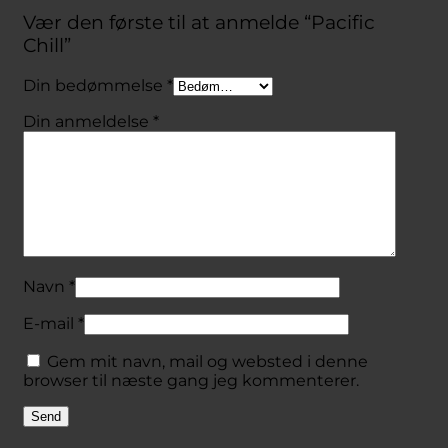
Vær den første til at anmelde “Pacific
Chill”
Din bedømmelse
*
Din anmeldelse
*
Navn
*
E-mail
*
Gem mit navn, mail og websted i denne
browser til næste gang jeg kommenterer.