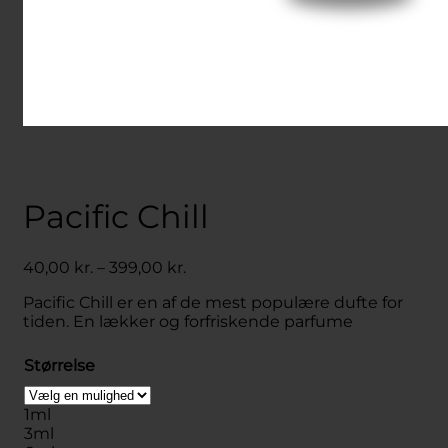
Pacific Chill
Prisinterval:
40,00
kr.
–
399,00
kr.
40,00 kr.
Pacific Chill er en af de mest populære dufte for
til
tiden. En lækker og forfriskende parfume
399,00 kr.
Størrelse
1ml
3ml