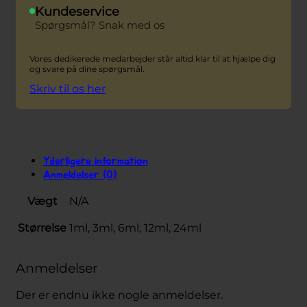
Kundeservice
Spørgsmål? Snak med os
Vores dedikerede medarbejder står altid klar til at hjælpe dig
og svare på dine spørgsmål.
Skriv til os her
Yderligere information
Anmeldelser (0)
Vægt
N/A
Størrelse
1ml, 3ml, 6ml, 12ml, 24ml
Anmeldelser
Der er endnu ikke nogle anmeldelser.