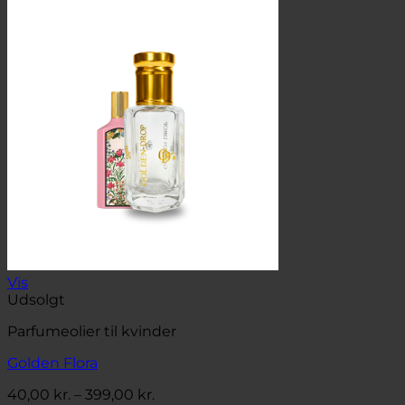
40,00 kr.
til
399,00 kr.
Vis
Udsolgt
Parfumeolier til kvinder
Golden Flora
Prisinterval:
40,00
kr.
–
399,00
kr.