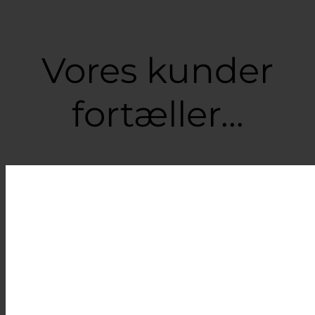
40,00 kr.
til
399,00 kr.
Vores kunder
fortæller...