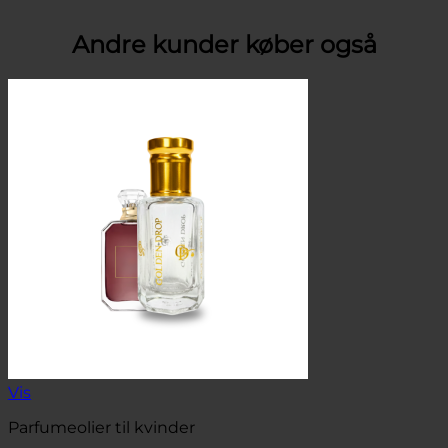
Andre kunder køber også
Vis
Parfumeolier til kvinder